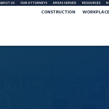
ABOUT US
OUR ATTORNEYS
AREAS SERVED
RESOURCES
R
CONSTRUCTION
WORKPLAC