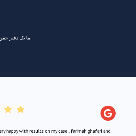
ما یک دفتر حقوقی رسیدگی به صدمات بدنی در نیویورک هستیم که موکلین خود را در الویت اول قرار می‌دهیم. برای مشاوره رایگان با ما تماس بگیرید.
very happy with results on my case , farimah ghafari and