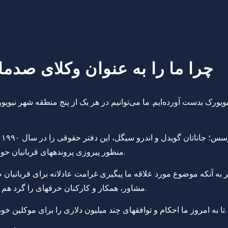
چرا ما را به عنوان وکلای صدم
رک بدست آورده‌ایم. ما می‌توانیم در هر یک از پنج منطقه شهر نیویو
تج
منظور پیروزی پروندههای قربانیان حوادث در مناطق پنجگانه شهر و ایالت نیویورک بهبود بخشیدهاند.
به آنکه موضوع مورد علاقه ما پیگیری غرامت عادلانه برای قربانیان 
مشاور، همکار و کارکنان حرفهای را گرد هم آوردهایم تا تعهد و نقاط قوت خود را با هم به اشتراک بگذاریم.
تا به امروز ما احکام و توافقهای چند میلیون دلاری را برای موکلین خود، تقریباً در همه نوع پروندههای صدمات بدنی بدست آوردهایم.