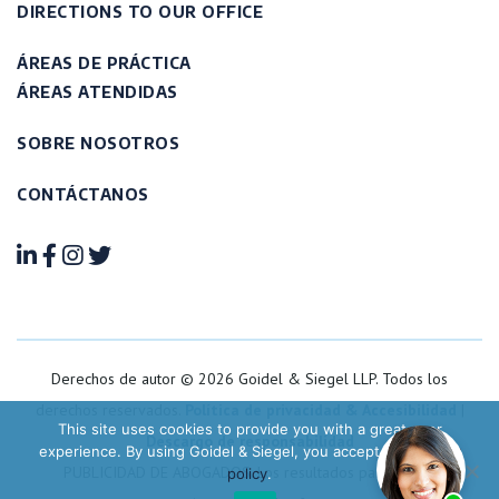
DIRECTIONS TO OUR OFFICE
ÁREAS DE PRÁCTICA
ÁREAS ATENDIDAS
SOBRE NOSOTROS
CONTÁCTANOS
Derechos de autor © 2026 Goidel & Siegel LLP. Todos los
derechos reservados.
Política de privacidad & Accesibilidad
|
This site uses cookies to provide you with a great user
Descargo de responsabilidad
experience. By using Goidel & Siegel, you accept our
privacy
PUBLICIDAD DE ABOGADOS. Los resultados pasados no
policy
.